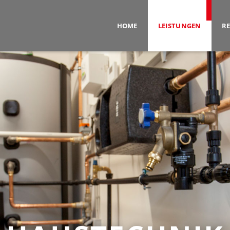
HOME
LEISTUNGEN
R
S
INNENAUSBAU
ZIMMEREI
SANIERUNG
HA