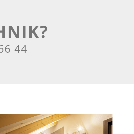
HNIK?
66 44