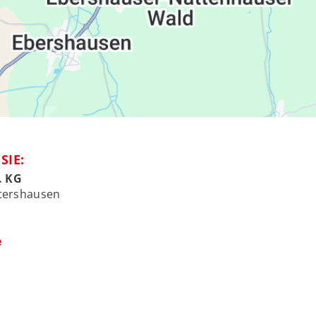
SIE:
. KG
ttershausen
e