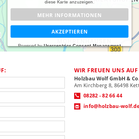
diese Karte anzuzeigen.
MEHR INFORMATIONEN
AKZEPTIEREN
Powered by
Usercentrics Consent Management
Platform
F:
WIR FREUEN UNS AUF 
Holzbau Wolf GmbH & Co
Am Kirchberg 8, 86498 Ke
08282 - 82 66 44
info@holzbau-wolf.d